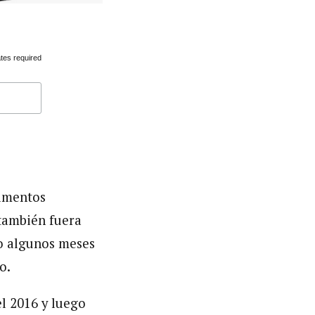
tes required
limentos
 también fuera
mo algunos meses
o.
l 2016 y luego