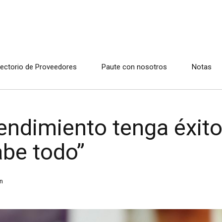
rectorio de Proveedores
Paute con nosotros
Notas
endimiento tenga éxito
abe todo”
n