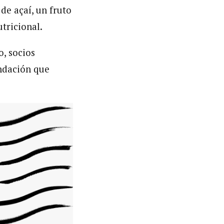
de açaí, un fruto
tricional.
, socios
undación que