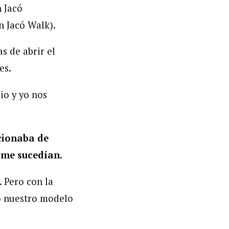
n Jacó
en Jacó Walk).
s de abrir el
es.
io y yo nos
cionaba de
rme sucedían.
 Pero con la
ro nuestro modelo