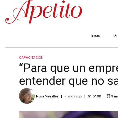
Inicio
Di
CAPACITACIÓN
“Para que un empr
entender que no s
Nuria Mesalles
7 años ago
5100
9
mi