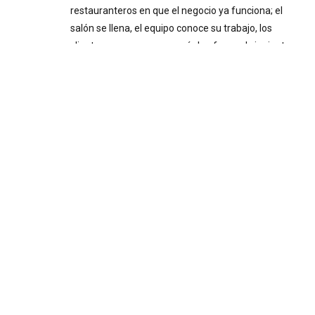
restauranteros en que el negocio ya funciona; el
salón se llena, el equipo conoce su trabajo, los
clientes regresan y aun así algo frena el siguiente
paso. La idea de crecer o abrir un segundo local
existe hace meses, pero nunca termina de cuajar. O
se abrió, y administrarlo se volvió más complicado
de lo esperado. Ese freno casi siempre tiene el
mismo origen: tomar decisiones importantes sin
información confiable. Decisiones a ciegas Cuando
el negocio inicia y el dueño está presente todos los
días, la intuición puede funcionar. Se siente
cuando…
Pairing
Festival:experiencia
gastronómica inspirada en
los sabores de Estados