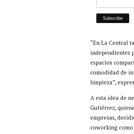
“En La Central 
independientes po
espacios comparti
comodidad de int
limpieza”, expre
A esta idea de n
Gutiérrez, quien
empresas, decidi
coworking como s