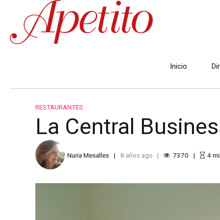
Inicio
Di
RESTAURANTES
La Central Busines
Nuria Mesalles
8 años ago
7370
4
mi