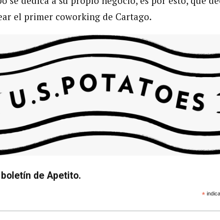
o se dedica a su propio negocio, es por esto, que d
ear el primer coworking de Cartago.
boletín de Apetito.
*
indica