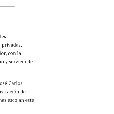
les
s privadas,
or, con la
o y servicio de
José Carlos
istración de
nes escojan este