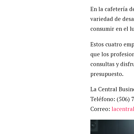
En la cafetería d
variedad de desa
consumir en el l
Estos cuatro emp
que los
profesion
consultas y disfr
presupuesto.
La Central Busin
Teléfono: (506) 
Correo:
lacentr