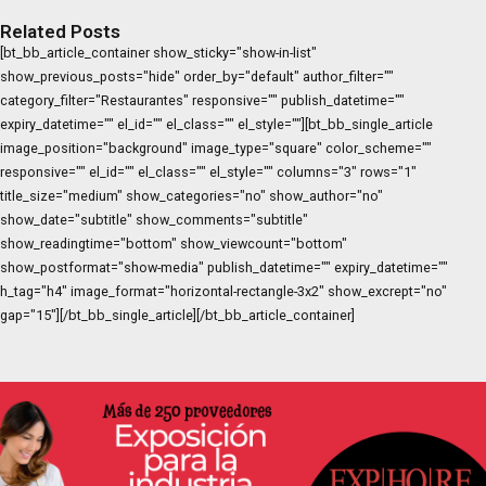
Related Posts
[bt_bb_article_container show_sticky="show-in-list"
show_previous_posts="hide" order_by="default" author_filter=""
category_filter="Restaurantes" responsive="" publish_datetime=""
expiry_datetime="" el_id="" el_class="" el_style=""][bt_bb_single_article
image_position="background" image_type="square" color_scheme=""
responsive="" el_id="" el_class="" el_style="" columns="3" rows="1"
title_size="medium" show_categories="no" show_author="no"
show_date="subtitle" show_comments="subtitle"
show_readingtime="bottom" show_viewcount="bottom"
show_postformat="show-media" publish_datetime="" expiry_datetime=""
h_tag="h4" image_format="horizontal-rectangle-3x2" show_excrept="no"
gap="15"][/bt_bb_single_article][/bt_bb_article_container]