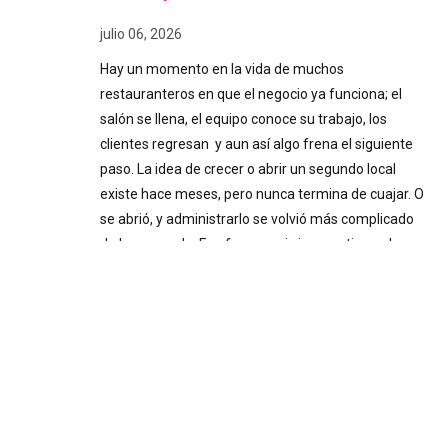
julio 06, 2026
Hay un momento en la vida de muchos
restauranteros en que el negocio ya funciona; el
salón se llena, el equipo conoce su trabajo, los
clientes regresan y aun así algo frena el siguiente
paso. La idea de crecer o abrir un segundo local
existe hace meses, pero nunca termina de cuajar. O
se abrió, y administrarlo se volvió más complicado
de lo esperado. Ese freno casi siempre tiene el
mismo origen: tomar decisiones importantes sin
información confiable. Decisiones a ciegas Cuando
el negocio inicia y el dueño está presente todos los
días, la intuición puede funcionar. Se siente
cuando…
Pairing