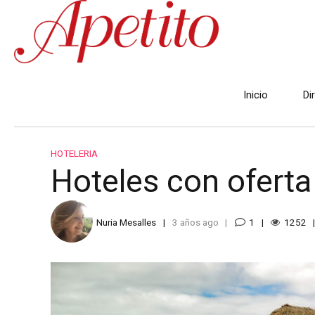
Inicio
Di
HOTELERIA
Hoteles con oferta
Nuria Mesalles
3 años ago
1
1252