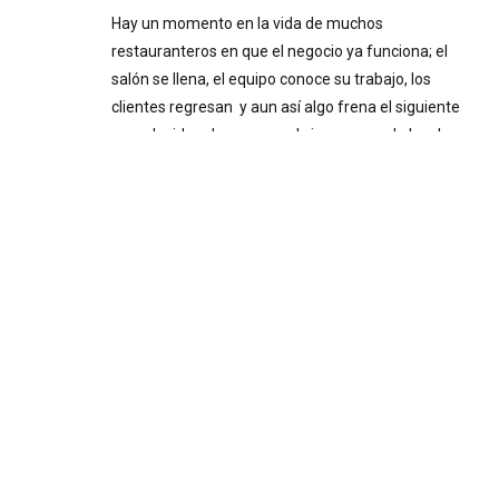
Hay un momento en la vida de muchos
restauranteros en que el negocio ya funciona; el
salón se llena, el equipo conoce su trabajo, los
clientes regresan y aun así algo frena el siguiente
paso. La idea de crecer o abrir un segundo local
existe hace meses, pero nunca termina de cuajar. O
se abrió, y administrarlo se volvió más complicado
de lo esperado. Ese freno casi siempre tiene el
mismo origen: tomar decisiones importantes sin
información confiable. Decisiones a ciegas Cuando
el negocio inicia y el dueño está presente todos los
días, la intuición puede funcionar. Se siente
cuando…
Pairing
Festival:experiencia
gastronómica inspirada en