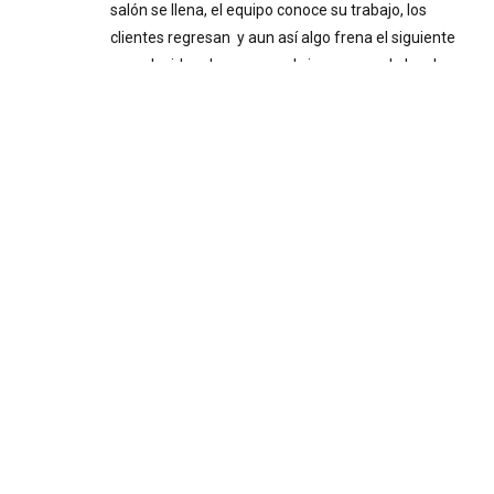
salón se llena, el equipo conoce su trabajo, los
clientes regresan y aun así algo frena el siguiente
paso. La idea de crecer o abrir un segundo local
existe hace meses, pero nunca termina de cuajar. O
se abrió, y administrarlo se volvió más complicado
de lo esperado. Ese freno casi siempre tiene el
mismo origen: tomar decisiones importantes sin
información confiable. Decisiones a ciegas Cuando
el negocio inicia y el dueño está presente todos los
días, la intuición puede funcionar. Se siente
cuando…
Pairing
Festival:experiencia
gastronómica inspirada en
los sabores de Estados
Unidos