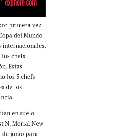
 por primera vez
a Copa del Mundo
 internacionales,
 los chefs
ón. Estas
o los 5 chefs
es de los
ancia.
núan en suelo
st N. Morial New
 de junio para