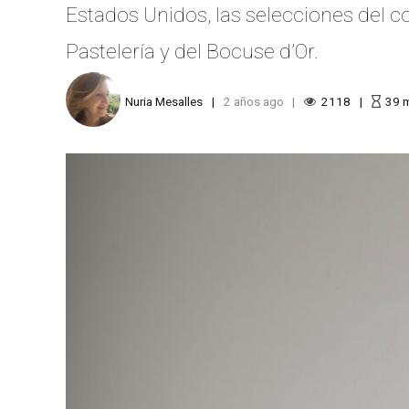
Estados Unidos, las selecciones del 
Pastelería y del Bocuse d’Or.
Nuria Mesalles
2 años ago
2118
39
m