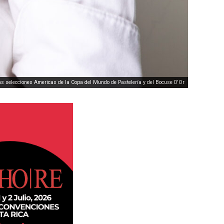
as selecciones Americas de la Copa del Mundo de Pastelería y del Bocuse D'Or