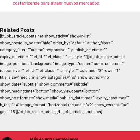
costarricense para atraer nuevos mercados
Related Posts
[bt_bb_article_container show_sticky="show-in-list"
show_previous_posts="hide" order_by="default" author_filter=""
category_filter="Turismo" responsive="" publish_datetime=""
expiry_datetime="" el_id="" el_class="" el_style=""][bt_bb_single_article
image_position="background" image_type="square" color_scheme=""
responsive="" el_id="" el_class="" el_style="" columns="3" rows="1"
title_size="medium" show_categories="no" show_author="no"
show_date="subtitle" show_comments="subtitle"
show_readingtime="bottom" show_viewcount="bottom"
show_postformat="show-media" publish_datetime="" expiry_datetime=""
h_tag="h4" image_format="horizontal-rectangle-3x2" show_excrept="no"
gap="15"][/bt_bb_single_article][/bt_bb_article_container]