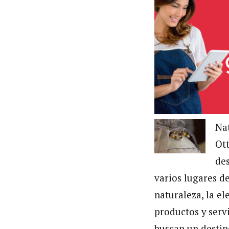
Nat
Ot
des
varios lugares d
naturaleza, la e
productos y serv
buscan un destin