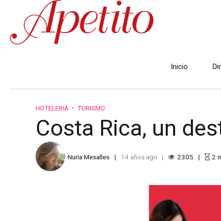
Inicio
Di
HOTELERIA
TURISMO
Costa Rica, un dest
Nuria Mesalles
14 años ago
2305
2
m