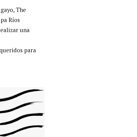
agayo, The
apa Ríos
ealizar una
equeridos para