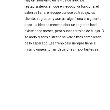
Hay un momento en la vida de muchos
restauranteros en que el negocio ya funciona; el
salón se llena, el equipo conoce su trabajo, los
clientes regresan y aun así algo frena el siguiente
paso. La idea de crecer o abrir un segundo local
existe hace meses, pero nunca termina de cuajar. O
se abrió, y administrarlo se volvió más complicado
de lo esperado. Ese freno casi siempre tiene el
mismo origen: tomar decisiones importantes sin
información confiable. Decisiones a ciegas Cuando
el negocio inicia y el dueño está presente todos los
días, la intuición puede funcionar. Se siente
cuando…
Pairing
Festival:experiencia
gastronómica inspirada en