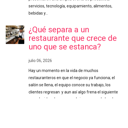
servicios, tecnología, equipamiento, alimentos,
bebidas y…
¿Qué separa a un
restaurante que crece de
uno que se estanca?
julio 06, 2026
Hay un momento en la vida de muchos
restauranteros en que el negocio ya funciona; el
salón se llena, el equipo conoce su trabajo, los
clientes regresan y aun así algo frena el siguiente
paso. La idea de crecer o abrir un segundo local
existe hace meses, pero nunca termina de cuajar. O
se abrió, y administrarlo se volvió más complicado
de lo esperado. Ese freno casi siempre tiene el
mismo origen: tomar decisiones importantes sin