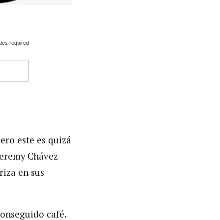
tes required
ero este es quizá
 Jeremy Chávez
riza en sus
conseguido café.