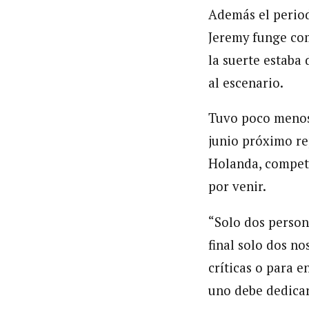
Además el perio
Jeremy funge com
la suerte estaba 
al escenario.
Tuvo poco menos 
junio próximo re
Holanda, compete
por venir.
“Solo dos person
final solo dos no
críticas o para e
uno debe dedicar