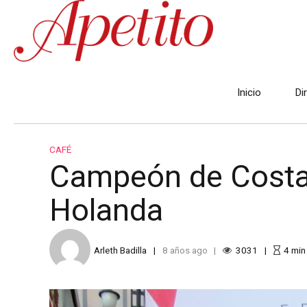
Inicio
Di
CAFÉ
Campeón de Costa 
Holanda
Arleth Badilla
8 años ago
3031
4
min