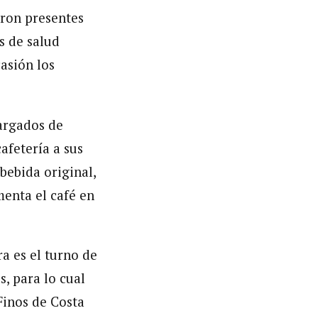
eron presentes
s de salud
casión los
.
cargados de
afetería a sus
bebida original,
menta el café en
a es el turno de
, para lo cual
Finos de Costa