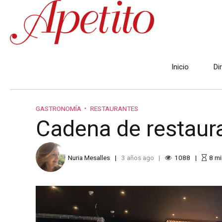
Inicio
Di
GASTRONOMÍA
RESTAURANTES
Cadena de restaur
Nuria Mesalles
3 años ago
1088
8
mi