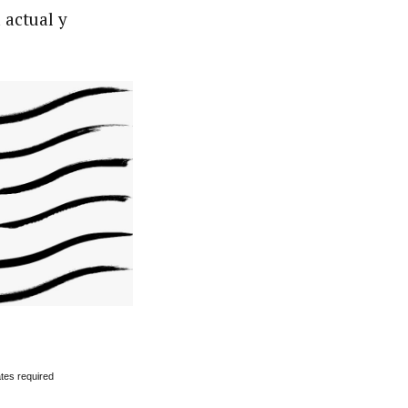
 actual y
tes required