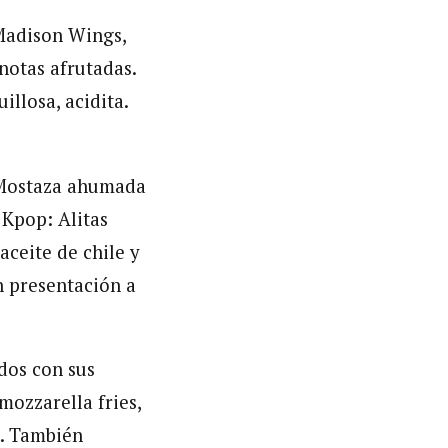
 Madison Wings,
notas afrutadas.
llosa, acidita.
: Mostaza ahumada
 Kpop: Alitas
aceite de chile y
n presentación a
dos con sus
mozzarella fries,
s. También