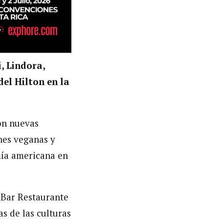
, Lindora,
del Hilton en la
on nuevas
nes veganas y
mía americana en
 Bar Restaurante
s de las culturas