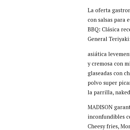
La oferta gastro
con salsas para 
BBQ: Clásica rec
General Teriyaki
asiática levemen
y cremosa con mi
glaseadas con chi
polvo super pica
la parrilla, nake
MADISON garanti
inconfundibles co
Cheesy fries, Mo