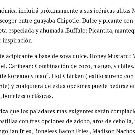
nómica incluirá próximamente a sus icónicas alitas
escoger entre guayaba Chipotle: Dulce y picante con 
eta especiada y ahumada .Buffalo: Picantita, mantequi
: inspiración
te acipicante a base de soya dulce. Honey Mustard
el. Caribean: Combinación de coco, mango, y chiles.
le koreano y maní . Hot Chicken ( estilo sureño con 
nte) y cualquiera de estas opciones puede pedirse e
d, boneless o clásicas.
za que los paladares más exigentes serán complaci
stillas con tres opciones de adobo, aros de cebolla, 
ngolian fries, Boneless Bacon Fries , Madison Nacho