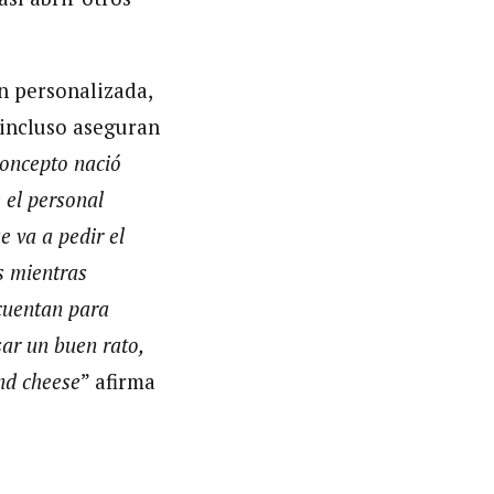
n personalizada,
e incluso aseguran
concepto nació
 el personal
 va a pedir el
s mientras
ecuentan para
sar un buen rato,
nd cheese
” afirma