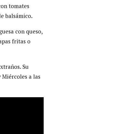
con tomates
 de balsámico.
guesa con queso,
pas fritas o
xtraños. Su
 Miércoles a las