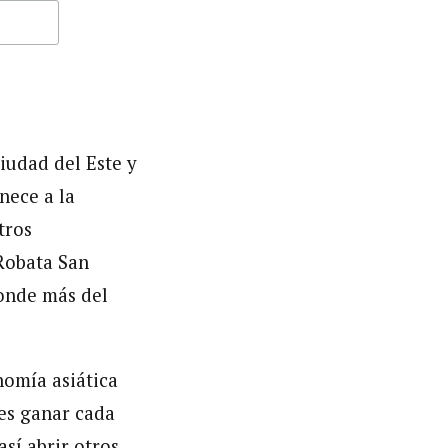
iudad del Este y
nece a la
tros
Robata San
donde más del
omía asiática
es ganar cada
sí abrir otros