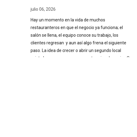
julio 06, 2026
Hay un momento en la vida de muchos
restauranteros en que el negocio ya funciona; el
salón se llena, el equipo conoce su trabajo, los
clientes regresan y aun así algo frena el siguiente
paso. La idea de crecer o abrir un segundo local
existe hace meses, pero nunca termina de cuajar. O
se abrió, y administrarlo se volvió más complicado
de lo esperado. Ese freno casi siempre tiene el
mismo origen: tomar decisiones importantes sin
información confiable. Decisiones a ciegas Cuando
el negocio inicia y el dueño está presente todos los
días, la intuición puede funcionar. Se siente
cuando…
Pairing