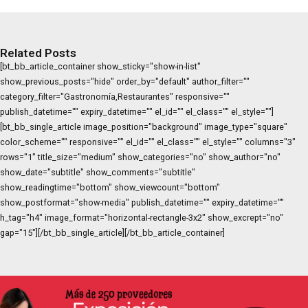
Related Posts
[bt_bb_article_container show_sticky="show-in-list"
show_previous_posts="hide" order_by="default" author_filter=""
category_filter="Gastronomía,Restaurantes" responsive=""
publish_datetime="" expiry_datetime="" el_id="" el_class="" el_style=""]
[bt_bb_single_article image_position="background" image_type="square"
color_scheme="" responsive="" el_id="" el_class="" el_style="" columns="3"
rows="1" title_size="medium" show_categories="no" show_author="no"
show_date="subtitle" show_comments="subtitle"
show_readingtime="bottom" show_viewcount="bottom"
show_postformat="show-media" publish_datetime="" expiry_datetime=""
h_tag="h4" image_format="horizontal-rectangle-3x2" show_excrept="no"
gap="15"][/bt_bb_single_article][/bt_bb_article_container]