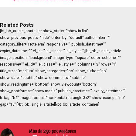
Related Posts
[bt_bb_article_container show_sticky="show-in-list"
show_previous_posts="hide" order_by="default" author_filter=""
category_filter="Hoteleria" responsive="" publish_datetime=""
expiry_datetime="" el_id="" el_class="" el_style=""][bt_bb_single_article
image_position="background" image_type="square" color_scheme=""
responsive="" el_id="" el_class="" el_style="" columns="3" rows="1"
title_size="medium" show_categories="no" show_author="no"
show_date="subtitle" show_comments="subtitle"
show_readingtime="bottom" show_viewcount="bottom"
show_postformat="show-media" publish_datetime="" expiry_datetime=""
h_tag="h4" image_format="horizontal-rectangle-3x2" show_excrept="no"
gap="15"][/bt_bb_single_article][/bt_bb_article_container]