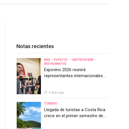
Notas recientes
BAR
EVENTOS
GASTRONOMÍA
RESTAURANTES
Expovino 2026 reunirá
representantes internacionales
en la mayor feria del vino de
Costa Rica
4 días ago
TURISMO
Llegada de turistas a Costa Rica
crece en el primer semestre de
2026, pero el sector anticipa un
segundo semestre desafiante