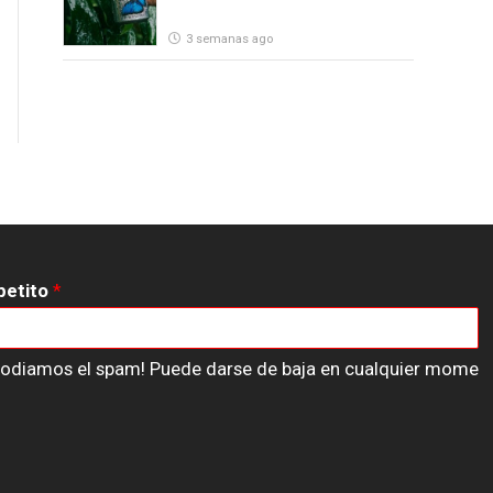
3 semanas ago
petito
*
n odiamos el spam! Puede darse de baja en cualquier mome