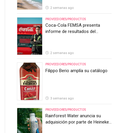
2 semanas ago
PROVEEDORES/PRODUCTOS
Coca-Cola FEMSA presenta
informe de resultados del
segundo trimestre de 2026
2 semanas ago
PROVEEDORES/PRODUCTOS
Filippo Berio amplía su catálogo
3 semanas ago
PROVEEDORES/PRODUCTOS
Rainforest Water anuncia su
adquisición por parte de Heineken
Costa Rica