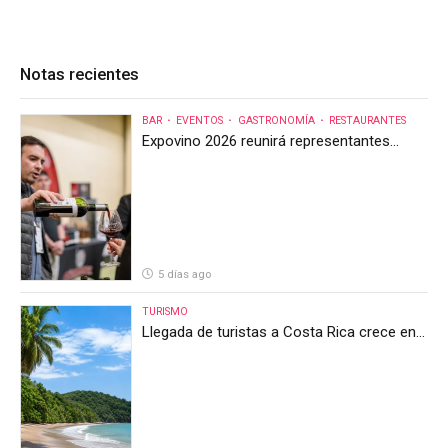
Notas recientes
BAR
EVENTOS
GASTRONOMÍA
RESTAURANTES
Expovino 2026 reunirá representantes
internacionales en la mayor feria del vino
de Costa Rica
5 días ago
TURISMO
Llegada de turistas a Costa Rica crece en
el primer semestre de 2026, pero el sector
anticipa un segundo semestre desafiante