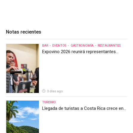
Notas recientes
BAR
EVENTOS
GASTRONOMÍA
RESTAURANTES
Expovino 2026 reunirá representantes
internacionales en la mayor feria del vino
de Costa Rica
3 días ago
TURISMO
Llegada de turistas a Costa Rica crece en
el primer semestre de 2026, pero el sector
anticipa un segundo semestre desafiante