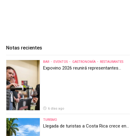
Notas recientes
BAR
EVENTOS
GASTRONOMÍA
RESTAURANTES
Expovino 2026 reunirá representantes
internacionales en la mayor feria del vino
de Costa Rica
6 días ago
TURISMO
Llegada de turistas a Costa Rica crece en
el primer semestre de 2026, pero el sector