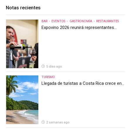
Notas recientes
BAR
EVENTOS
GASTRONOMÍA
RESTAURANTES
Expovino 2026 reunirá representantes
internacionales en la mayor feria del vino
de Costa Rica
5 días ago
TURISMO
Llegada de turistas a Costa Rica crece en
el primer semestre de 2026, pero el sector
anticipa un segundo semestre desafiante
2 semanas ago