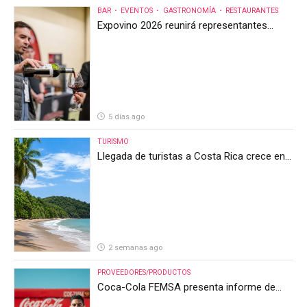
BAR
EVENTOS
GASTRONOMÍA
RESTAURANTES
Expovino 2026 reunirá representantes
internacionales en la mayor feria del vino
de Costa Rica
5 días ago
TURISMO
Llegada de turistas a Costa Rica crece en
el primer semestre de 2026, pero el sector
anticipa un segundo semestre desafiante
2 semanas ago
PROVEEDORES/PRODUCTOS
Coca-Cola FEMSA presenta informe de
resultados del segundo trimestre de 2026