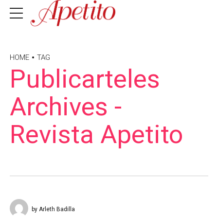
HOME
TAG
Publicarteles
Archives -
Revista Apetito
by Arleth Badilla