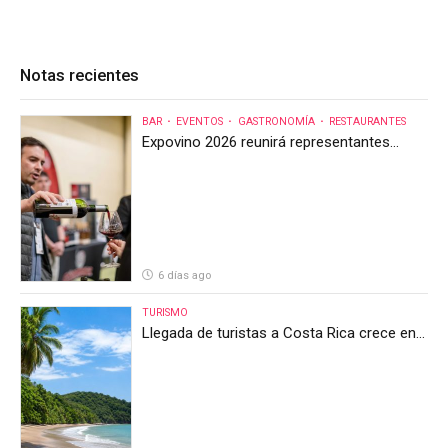
Notas recientes
BAR
EVENTOS
GASTRONOMÍA
RESTAURANTES
Expovino 2026 reunirá representantes
internacionales en la mayor feria del vino
de Costa Rica
6 días ago
TURISMO
Llegada de turistas a Costa Rica crece en
el primer semestre de 2026, pero el sector
anticipa un segundo semestre desafiante