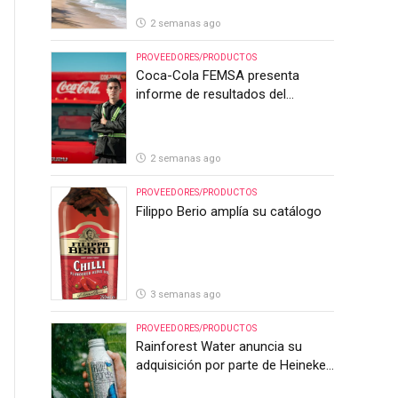
2 semanas ago
PROVEEDORES/PRODUCTOS
Coca-Cola FEMSA presenta
informe de resultados del
segundo trimestre de 2026
2 semanas ago
PROVEEDORES/PRODUCTOS
Filippo Berio amplía su catálogo
3 semanas ago
PROVEEDORES/PRODUCTOS
Rainforest Water anuncia su
adquisición por parte de Heineken
Costa Rica