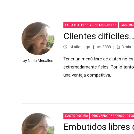
EXPO-HOTELES Y RESTAURANTES
GASTRO
Clientes difíciles…
14 años ago
2888
3
min
Tener un menú libre de gluten no es 
by Nuria Mesalles
extremadamente fieles. Por lo tanto,
una ventaja competitiva.
GASTRONOMÍA
PROVEEDORES/PRODUCTO
Embutidos libres 