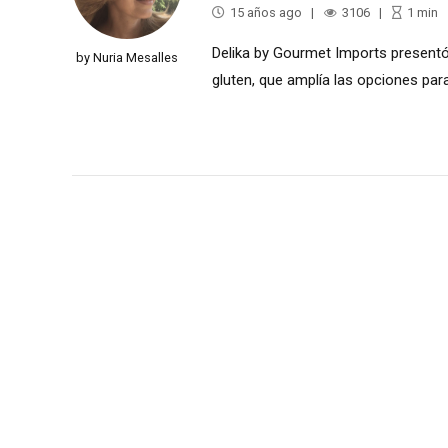
15 años ago
3106
1
min
Delika by Gourmet Imports presentó
by Nuria Mesalles
gluten, que amplía las opciones para