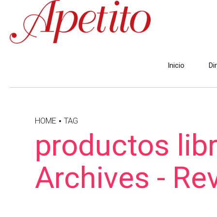
Inicio
Di
HOME
TAG
productos lib
Archives - Re