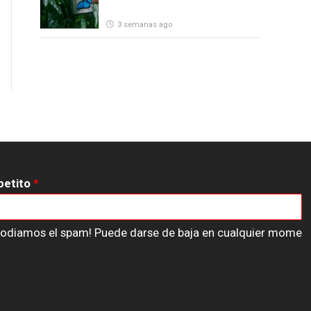
3 semanas ago
petito
*
n odiamos el spam! Puede darse de baja en cualquier mome