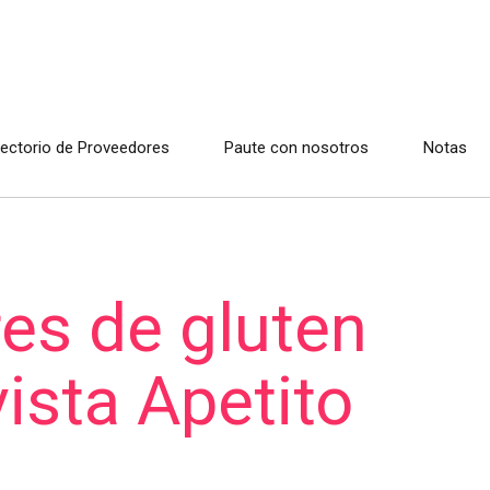
rectorio de Proveedores
Paute con nosotros
Notas
res de gluten
vista Apetito