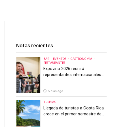
Notas recientes
BAR
EVENTOS
GASTRONOMÍA
RESTAURANTES
Expovino 2026 reunirá
representantes internacionales
en la mayor feria del vino de
Costa Rica
5 días ago
TURISMO
Llegada de turistas a Costa Rica
crece en el primer semestre de
2026, pero el sector anticipa un
segundo semestre desafiante