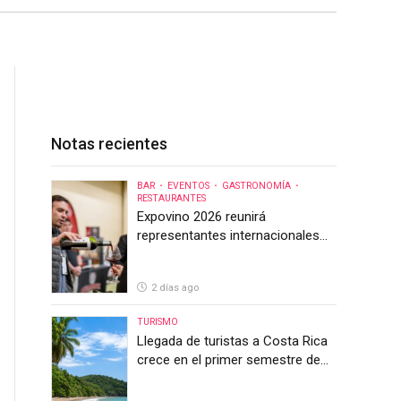
Notas recientes
BAR
EVENTOS
GASTRONOMÍA
RESTAURANTES
Expovino 2026 reunirá
representantes internacionales
en la mayor feria del vino de
Costa Rica
2 días ago
TURISMO
Llegada de turistas a Costa Rica
crece en el primer semestre de
2026, pero el sector anticipa un
segundo semestre desafiante