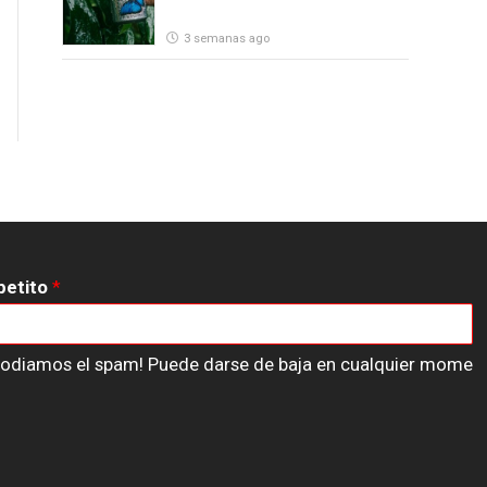
3 semanas ago
petito
*
n odiamos el spam! Puede darse de baja en cualquier mome