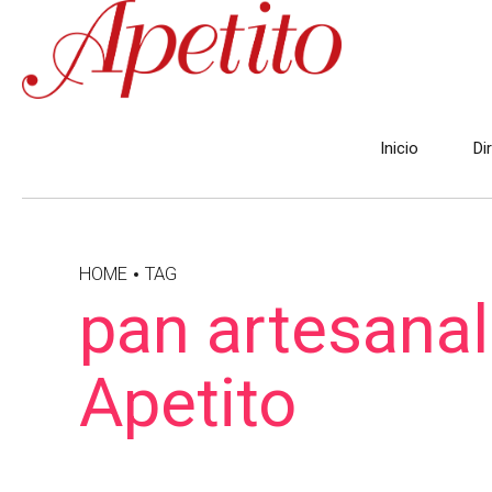
Inicio
Di
HOME
TAG
pan artesanal
Apetito