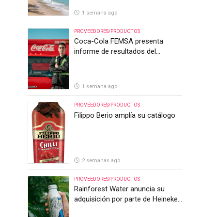
1 semana ago
PROVEEDORES/PRODUCTOS
Coca-Cola FEMSA presenta
informe de resultados del
segundo trimestre de 2026
1 semana ago
PROVEEDORES/PRODUCTOS
Filippo Berio amplía su catálogo
2 semanas ago
PROVEEDORES/PRODUCTOS
Rainforest Water anuncia su
adquisición por parte de Heineken
Costa Rica