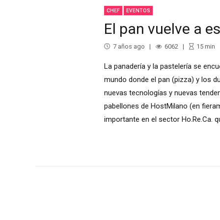
CHEF
EVENTOS
El pan vuelve a e
7 años ago
6062
15
min
La panadería y la pastelería se enc
mundo donde el pan (pizza) y los 
nuevas tecnologías y nuevas tenden
pabellones de HostMilano (en fieram
importante en el sector Ho.Re.Ca. qu