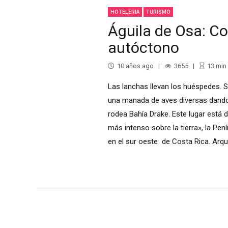
HOTELERIA
TURISMO
Águila de Osa: Co
autóctono
10 años ago
3655
13
min
Las lanchas llevan los huéspedes. Si 
una manada de aves diversas dando l
rodea Bahía Drake. Este lugar está 
más intenso sobre la tierra», la Pen
en el sur oeste de Costa Rica. Arqu