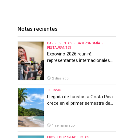
Notas recientes
BAR
EVENTOS
GASTRONOMÍA
RESTAURANTES
Expovino 2026 reunirá
representantes internacionales
en la mayor feria del vino de
Costa Rica
2 días ago
TURISMO
Llegada de turistas a Costa Rica
crece en el primer semestre de
2026, pero el sector anticipa un
segundo semestre desafiante
1 semana ago
PROVEEDORES/PRODUCTOS