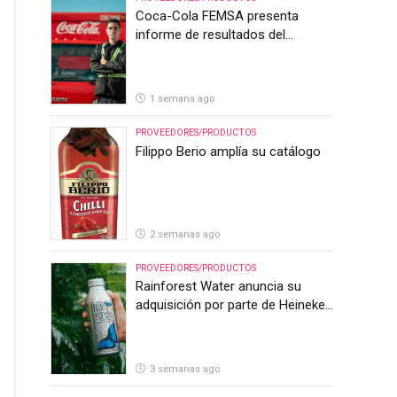
Coca-Cola FEMSA presenta
informe de resultados del
segundo trimestre de 2026
1 semana ago
PROVEEDORES/PRODUCTOS
Filippo Berio amplía su catálogo
2 semanas ago
PROVEEDORES/PRODUCTOS
Rainforest Water anuncia su
adquisición por parte de Heineken
Costa Rica
3 semanas ago