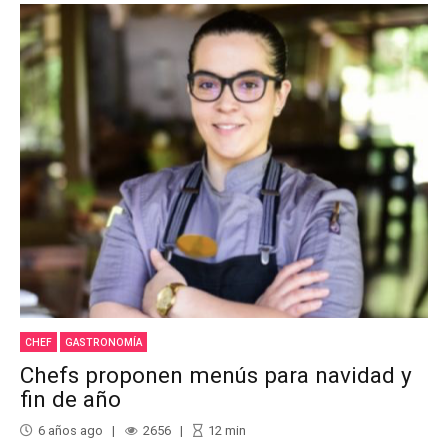
CHEF
GASTRONOMÍA
Chefs proponen menús para navidad y
fin de año
6 años ago
2656
12
min