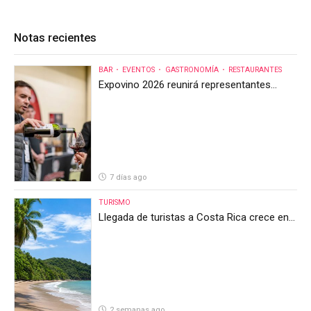
Notas recientes
BAR
EVENTOS
GASTRONOMÍA
RESTAURANTES
Expovino 2026 reunirá representantes
internacionales en la mayor feria del vino
de Costa Rica
7 días ago
TURISMO
Llegada de turistas a Costa Rica crece en
el primer semestre de 2026, pero el sector
anticipa un segundo semestre desafiante
2 semanas ago