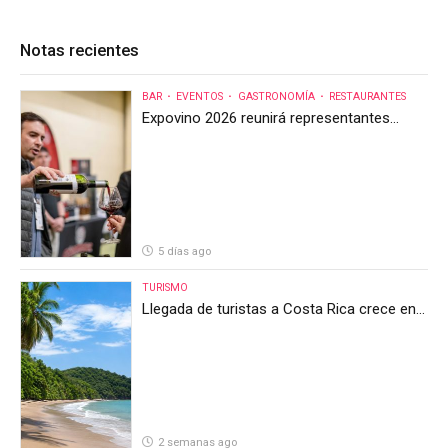
Notas recientes
BAR
EVENTOS
GASTRONOMÍA
RESTAURANTES
Expovino 2026 reunirá representantes
internacionales en la mayor feria del vino
de Costa Rica
5 días ago
TURISMO
Llegada de turistas a Costa Rica crece en
el primer semestre de 2026, pero el sector
anticipa un segundo semestre desafiante
2 semanas ago