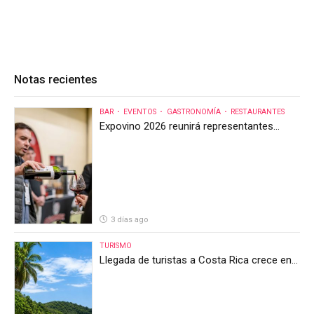
Notas recientes
BAR
EVENTOS
GASTRONOMÍA
RESTAURANTES
Expovino 2026 reunirá representantes
internacionales en la mayor feria del vino
de Costa Rica
3 días ago
TURISMO
Llegada de turistas a Costa Rica crece en
el primer semestre de 2026, pero el sector
anticipa un segundo semestre desafiante