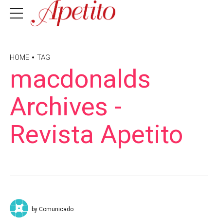
HOME
TAG
macdonalds
Archives -
Revista Apetito
by Comunicado