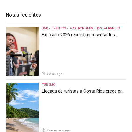
Notas recientes
BAR
EVENTOS
GASTRONOMÍA
RESTAURANTES
Expovino 2026 reunirá representantes
internacionales en la mayor feria del vino
de Costa Rica
4 días ago
TURISMO
Llegada de turistas a Costa Rica crece en
el primer semestre de 2026, pero el sector
anticipa un segundo semestre desafiante
2 semanas ago