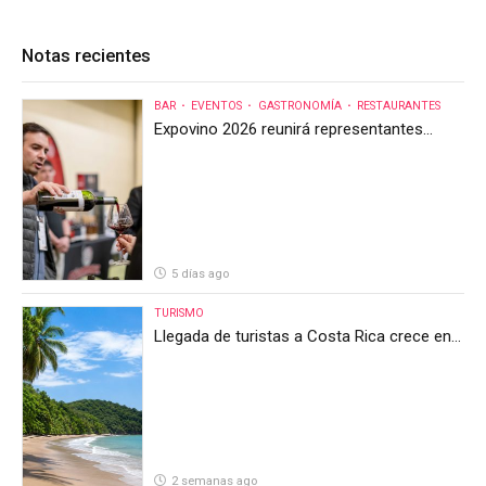
Notas recientes
BAR
EVENTOS
GASTRONOMÍA
RESTAURANTES
Expovino 2026 reunirá representantes
internacionales en la mayor feria del vino
de Costa Rica
5 días ago
TURISMO
Llegada de turistas a Costa Rica crece en
el primer semestre de 2026, pero el sector
anticipa un segundo semestre desafiante
2 semanas ago