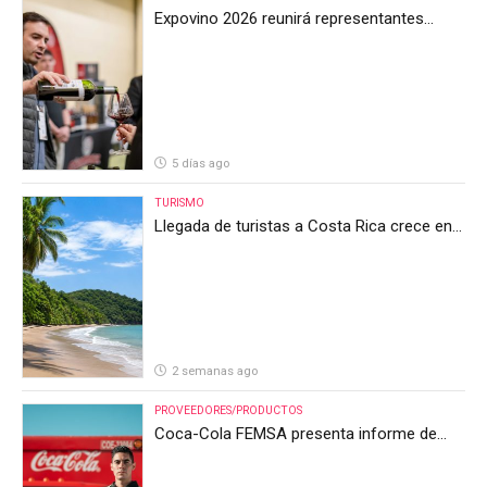
Expovino 2026 reunirá representantes
internacionales en la mayor feria del vino
de Costa Rica
5 días ago
TURISMO
Llegada de turistas a Costa Rica crece en
el primer semestre de 2026, pero el sector
anticipa un segundo semestre desafiante
2 semanas ago
PROVEEDORES/PRODUCTOS
Coca-Cola FEMSA presenta informe de
resultados del segundo trimestre de 2026