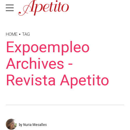
HOME
TAG
Expoempleo
Archives -
Revista Apetito
by Nuria Mesalles