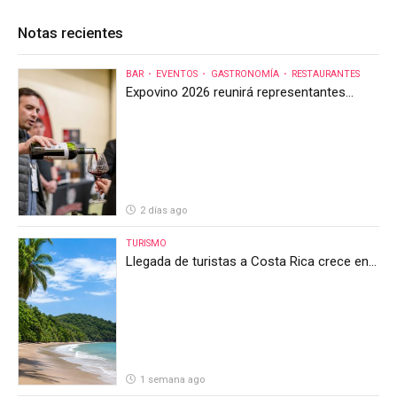
Notas recientes
BAR
EVENTOS
GASTRONOMÍA
RESTAURANTES
Expovino 2026 reunirá representantes
internacionales en la mayor feria del vino
de Costa Rica
2 días ago
TURISMO
Llegada de turistas a Costa Rica crece en
el primer semestre de 2026, pero el sector
anticipa un segundo semestre desafiante
1 semana ago