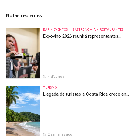
Notas recientes
BAR
EVENTOS
GASTRONOMÍA
RESTAURANTES
Expovino 2026 reunirá representantes
internacionales en la mayor feria del vino
de Costa Rica
4 días ago
TURISMO
Llegada de turistas a Costa Rica crece en
el primer semestre de 2026, pero el sector
anticipa un segundo semestre desafiante
2 semanas ago