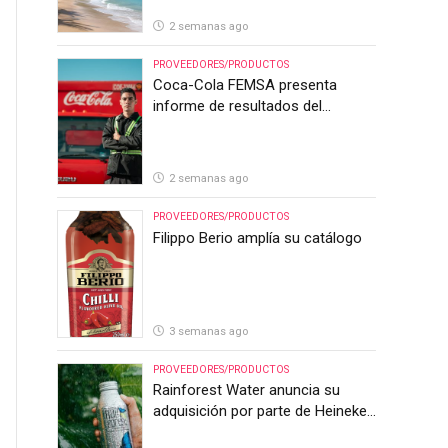
2 semanas ago
PROVEEDORES/PRODUCTOS
Coca-Cola FEMSA presenta
informe de resultados del
segundo trimestre de 2026
2 semanas ago
PROVEEDORES/PRODUCTOS
Filippo Berio amplía su catálogo
3 semanas ago
PROVEEDORES/PRODUCTOS
Rainforest Water anuncia su
adquisición por parte de Heineken
Costa Rica