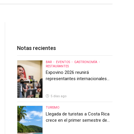
Notas recientes
BAR
EVENTOS
GASTRONOMÍA
RESTAURANTES
Expovino 2026 reunirá
representantes internacionales
en la mayor feria del vino de
Costa Rica
5 días ago
TURISMO
Llegada de turistas a Costa Rica
crece en el primer semestre de
2026, pero el sector anticipa un
segundo semestre desafiante