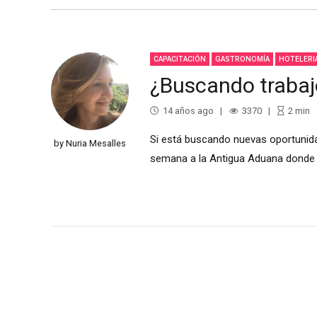
CAPACITACIÓN
GASTRONOMÍA
HOTELERI
¿Buscando trabaj
14 años ago
3370
2
min
Si está buscando nuevas oportunidad
by Nuria Mesalles
semana a la Antigua Aduana donde s