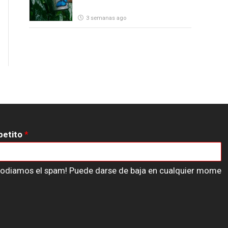
3 semanas ago
petito
*
n odiamos el spam! Puede darse de baja en cualquier mome