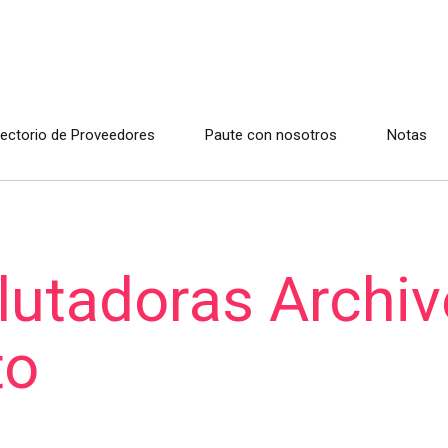
rectorio de Proveedores
Paute con nosotros
Notas
utadoras Archiv
to