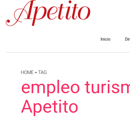
Inicio
Di
HOME
TAG
empleo turism
Apetito