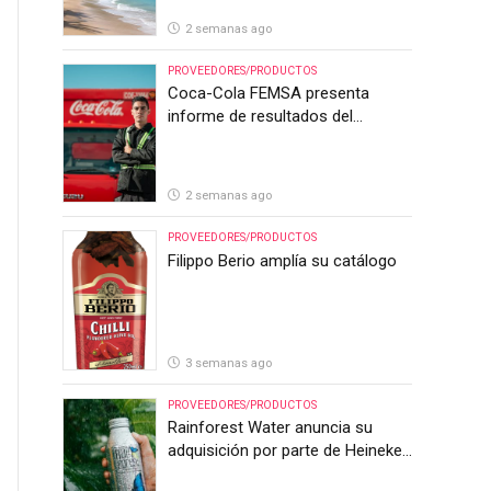
2 semanas ago
PROVEEDORES/PRODUCTOS
Coca-Cola FEMSA presenta
informe de resultados del
segundo trimestre de 2026
2 semanas ago
PROVEEDORES/PRODUCTOS
Filippo Berio amplía su catálogo
3 semanas ago
PROVEEDORES/PRODUCTOS
Rainforest Water anuncia su
adquisición por parte de Heineken
Costa Rica