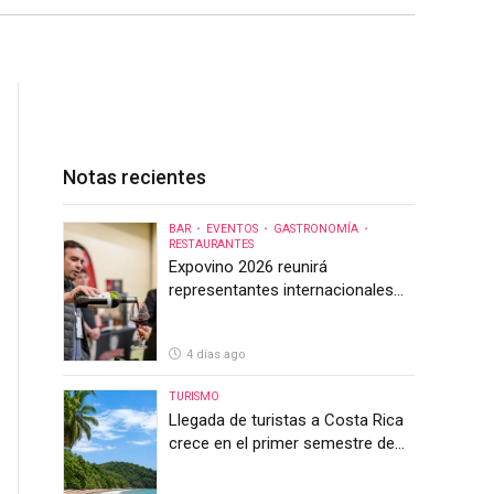
Notas recientes
BAR
EVENTOS
GASTRONOMÍA
RESTAURANTES
Expovino 2026 reunirá
representantes internacionales
en la mayor feria del vino de
Costa Rica
4 días ago
TURISMO
Llegada de turistas a Costa Rica
crece en el primer semestre de
2026, pero el sector anticipa un
segundo semestre desafiante