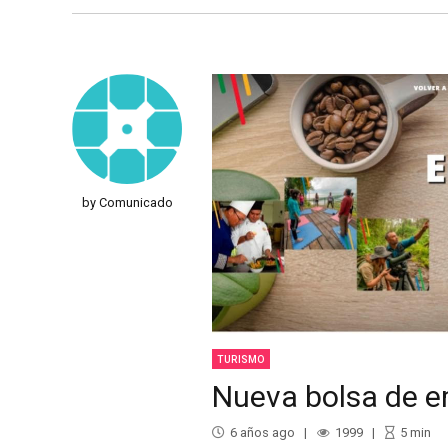
by Comunicado
TURISMO
Nueva bolsa de em
6 años ago
1999
5
min