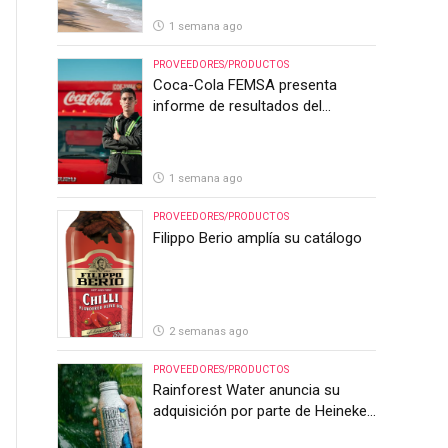
1 semana ago
PROVEEDORES/PRODUCTOS
Coca-Cola FEMSA presenta
informe de resultados del
segundo trimestre de 2026
1 semana ago
PROVEEDORES/PRODUCTOS
Filippo Berio amplía su catálogo
2 semanas ago
PROVEEDORES/PRODUCTOS
Rainforest Water anuncia su
adquisición por parte de Heineken
Costa Rica