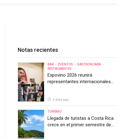
Notas recientes
BAR
EVENTOS
GASTRONOMÍA
RESTAURANTES
Expovino 2026 reunirá
representantes internacionales
en la mayor feria del vino de
Costa Rica
3 días ago
TURISMO
Llegada de turistas a Costa Rica
crece en el primer semestre de
2026, pero el sector anticipa un
segundo semestre desafiante