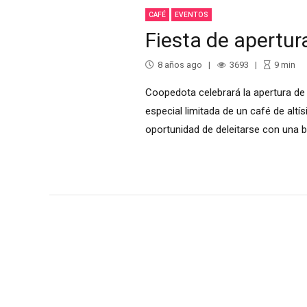
CAFÉ
EVENTOS
Fiesta de apertur
8 años ago
3693
9
min
Coopedota celebrará la apertura de
especial limitada de un café de altí
oportunidad de deleitarse con una 