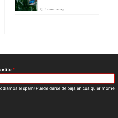
3 semanas ago
petito
*
n odiamos el spam! Puede darse de baja en cualquier mome