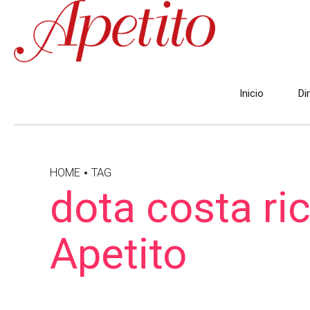
Inicio
Di
HOME
TAG
dota costa ric
Apetito