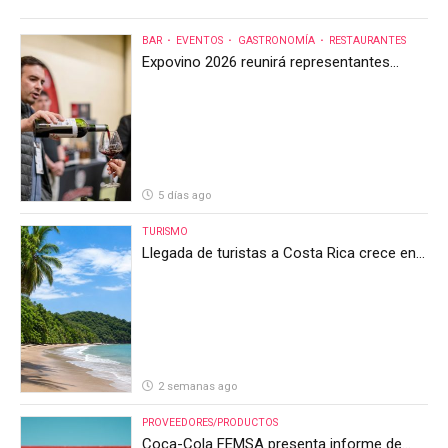
BAR
EVENTOS
GASTRONOMÍA
RESTAURANTES
Expovino 2026 reunirá representantes
internacionales en la mayor feria del vino
de Costa Rica
5 días ago
TURISMO
Llegada de turistas a Costa Rica crece en
el primer semestre de 2026, pero el sector
anticipa un segundo semestre desafiante
2 semanas ago
PROVEEDORES/PRODUCTOS
Coca-Cola FEMSA presenta informe de