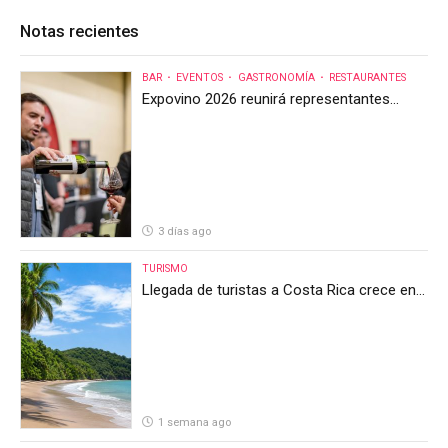
Notas recientes
BAR
EVENTOS
GASTRONOMÍA
RESTAURANTES
Expovino 2026 reunirá representantes
internacionales en la mayor feria del vino
de Costa Rica
3 días ago
TURISMO
Llegada de turistas a Costa Rica crece en
el primer semestre de 2026, pero el sector
anticipa un segundo semestre desafiante
1 semana ago