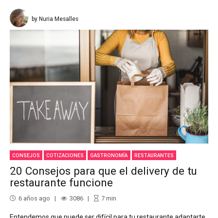
by Nuria Mesalles
CONSEJOS
COTIZACIONES
GASTRONOMÍA
RESTAURANTES
20 Consejos para que el delivery de tu
restaurante funcione
6 años ago
3086
7
min
Entendemos que puede ser difícil para tu restaurante adaptarte