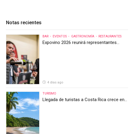
Notas recientes
BAR
EVENTOS
GASTRONOMÍA
RESTAURANTES
Expovino 2026 reunirá representantes
internacionales en la mayor feria del vino
de Costa Rica
4 días ago
TURISMO
Llegada de turistas a Costa Rica crece en
el primer semestre de 2026, pero el sector
anticipa un segundo semestre desafiante