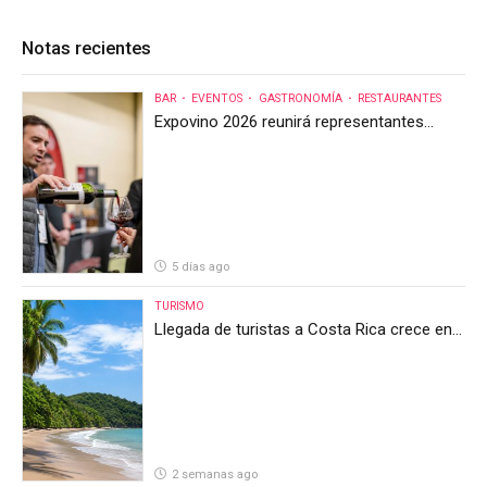
Notas recientes
BAR
EVENTOS
GASTRONOMÍA
RESTAURANTES
Expovino 2026 reunirá representantes
internacionales en la mayor feria del vino
de Costa Rica
5 días ago
TURISMO
Llegada de turistas a Costa Rica crece en
el primer semestre de 2026, pero el sector
anticipa un segundo semestre desafiante
2 semanas ago