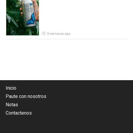
por parte de Heineken Costa Rica
3 semanas ago
Inicio
Paute con nosotros
Notas
Contactenos