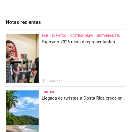
Notas recientes
BAR
EVENTOS
GASTRONOMÍA
RESTAURANTES
Expovino 2026 reunirá representantes
internacionales en la mayor feria del vino
de Costa Rica
3 días ago
TURISMO
Llegada de turistas a Costa Rica crece en
el primer semestre de 2026, pero el sector
anticipa un segundo semestre desafiante