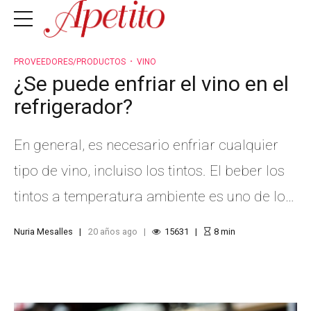
PROVEEDORES/PRODUCTOS
VINO
¿Se puede enfriar el vino en el
refrigerador?
En general, es necesario enfriar cualquier
tipo de vino, incluiso los tintos. El beber los
tintos a temperatura ambiente es uno de los
peores favores que podemos hacerle al
Nuria Mesalles
20 años ago
15631
8
min
bodeguero, ya que a menudo esto implica
beber el vino 4 o más grados por encima de
lo aconsejable.