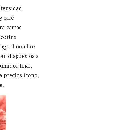
ntensidad
y café
ra cartas
 cortes
ing: el nombre
tán dispuestos a
umidor final,
a precios ícono,
a.