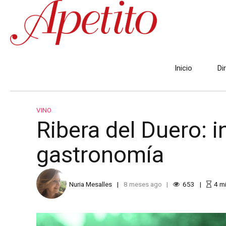
Inicio
Di
VINO
Ribera del Duero: i
gastronomía
Nuria Mesalles
8 meses ago
653
4
mi