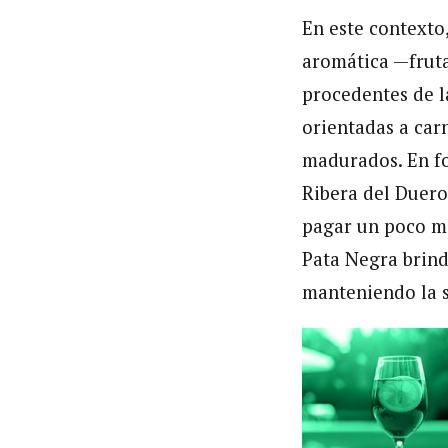
En este contexto
aromática —fruta
procedentes de l
orientadas a car
madurados. En fo
Ribera del Duero
pagar un poco má
Pata Negra brinda
manteniendo la s