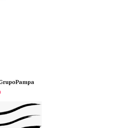
 /GrupoPampa
m