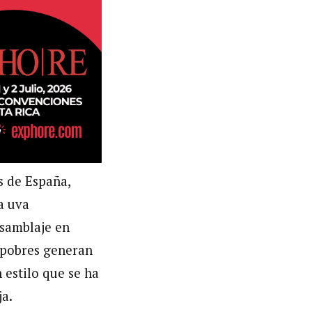
s de España,
a uva
nsamblaje en
s pobres generan
 estilo que se ha
ja.