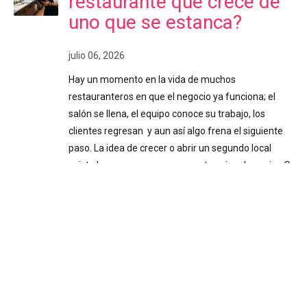
restaurante que crece de
uno que se estanca?
julio 06, 2026
Hay un momento en la vida de muchos
restauranteros en que el negocio ya funciona; el
salón se llena, el equipo conoce su trabajo, los
clientes regresan y aun así algo frena el siguiente
paso. La idea de crecer o abrir un segundo local
existe hace meses, pero nunca termina de cuajar. O
se abrió, y administrarlo se volvió más complicado
de lo esperado. Ese freno casi siempre tiene el
mismo origen: tomar decisiones importantes sin
información confiable. Decisiones a ciegas Cuando
el negocio inicia y el dueño está presente todos los
días, la intuición puede funcionar. Se siente
cuando…