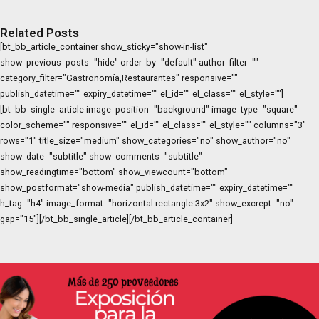
Related Posts
[bt_bb_article_container show_sticky="show-in-list"
show_previous_posts="hide" order_by="default" author_filter=""
category_filter="Gastronomía,Restaurantes" responsive=""
publish_datetime="" expiry_datetime="" el_id="" el_class="" el_style=""]
[bt_bb_single_article image_position="background" image_type="square"
color_scheme="" responsive="" el_id="" el_class="" el_style="" columns="3"
rows="1" title_size="medium" show_categories="no" show_author="no"
show_date="subtitle" show_comments="subtitle"
show_readingtime="bottom" show_viewcount="bottom"
show_postformat="show-media" publish_datetime="" expiry_datetime=""
h_tag="h4" image_format="horizontal-rectangle-3x2" show_excrept="no"
gap="15"][/bt_bb_single_article][/bt_bb_article_container]