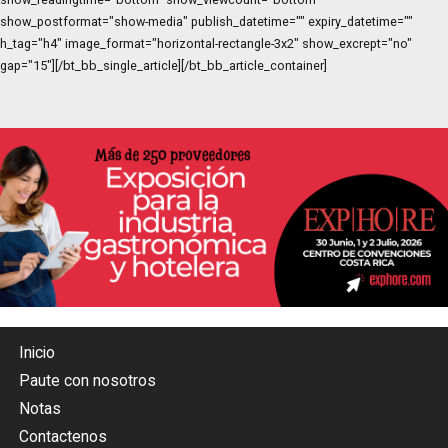
show_postformat="show-media" publish_datetime="" expiry_datetime=""
h_tag="h4" image_format="horizontal-rectangle-3x2" show_excrept="no"
gap="15"][/bt_bb_single_article][/bt_bb_article_container]
Inicio
Paute con nosotros
Notas
Contactenos