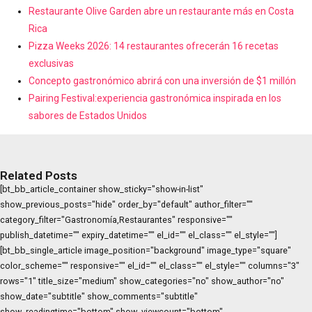
Restaurante Olive Garden abre un restaurante más en Costa
Rica
Pizza Weeks 2026: 14 restaurantes ofrecerán 16 recetas
exclusivas
Concepto gastronómico abrirá con una inversión de $1 millón
Pairing Festival:experiencia gastronómica inspirada en los
sabores de Estados Unidos
Related Posts
[bt_bb_article_container show_sticky="show-in-list"
show_previous_posts="hide" order_by="default" author_filter=""
category_filter="Gastronomía,Restaurantes" responsive=""
publish_datetime="" expiry_datetime="" el_id="" el_class="" el_style=""]
[bt_bb_single_article image_position="background" image_type="square"
color_scheme="" responsive="" el_id="" el_class="" el_style="" columns="3"
rows="1" title_size="medium" show_categories="no" show_author="no"
show_date="subtitle" show_comments="subtitle"
show_readingtime="bottom" show_viewcount="bottom"